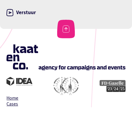
Home
Cases
Studio
Duurzaamheid
About
Team & vacatures